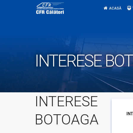
Skip
ACASĂ
to
content
INTERESE BO
INTERESE
BOTOAGA
IN