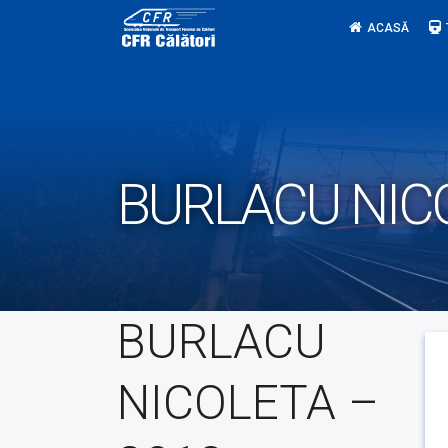
Skip
ACASĂ
to
content
BURLACU NICO
BURLACU
NICOLETA –