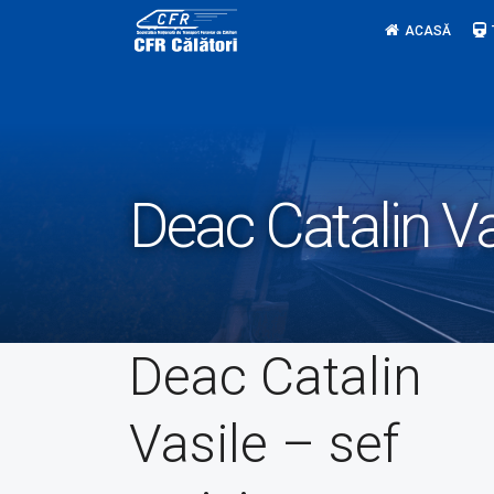
Skip
ACASĂ
to
content
Deac Catalin Va
Deac Catalin
Vasile – sef