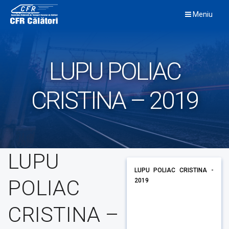
Skip
Meniu
to
content
LUPU POLIAC
CRISTINA – 2019
LUPU
LUPU POLIAC CRISTINA -
POLIAC
2019
CRISTINA –