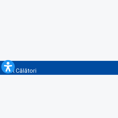
CFR Călători
Blog
Servicii pentru reclamă și publicitate
Politica de Confidenţialitate
Politica de Cookies