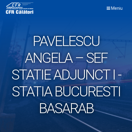
Skip
Meniu
to
content
PAVELESCU
ANGELA – SEF
STATIE ADJUNCT I -
STATIA BUCURESTI
BASARAB