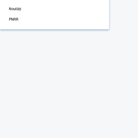
Noutăți
PNRR