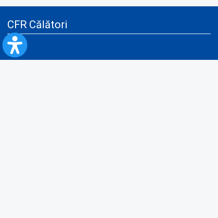
CFR Călători
Blog
Servicii pentru reclamă și publicitate
Politica de Confidenţialitate
Politica de Cookies
Politica monitorizare video/audio-video
Politica de protecție a datelor cu caracter personal
Protocol de colaborare cu Direcția Generală pentru Evidența
Persoanelor de furnizare a unor date din Registrul Național de Evidența
Persoanelor
A.N.P.C.
Informaţii utile