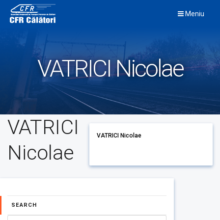
Skip
Meniu
to
content
VATRICI Nicolae
VATRICI
VATRICI Nicolae
Nicolae
SEARCH