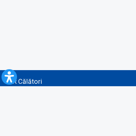
CFR Călători
Blog
Servicii pentru reclamă și publicitate
Politica de Confidenţialitate
Politica de Cookies