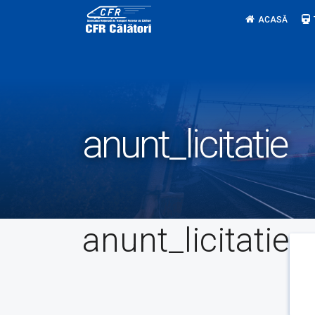
Skip
ACASĂ
to
content
anunt_licitatie
anunt_licitatie