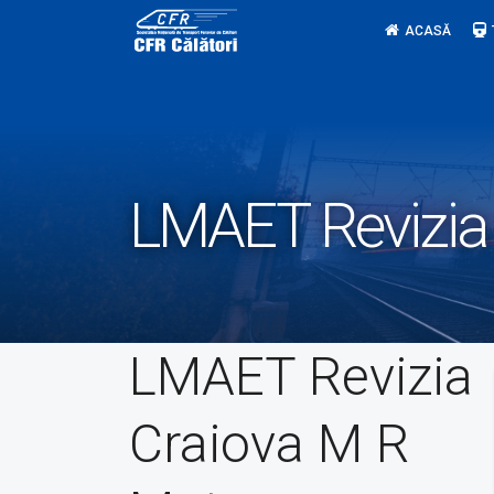
Skip
ACASĂ
to
content
LMAET Revizia
LMAET Revizia
Craiova M R