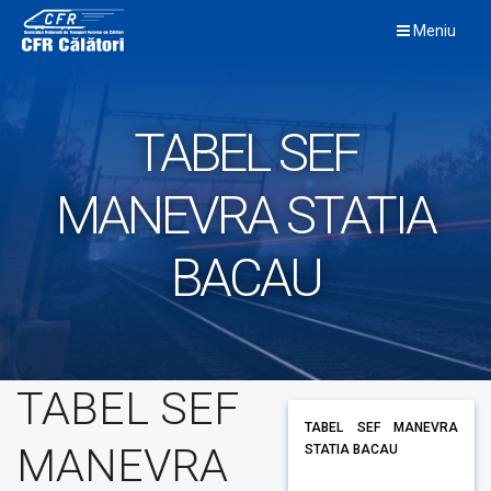
Skip
Meniu
to
content
TABEL SEF
MANEVRA STATIA
BACAU
TABEL SEF
TABEL SEF MANEVRA
MANEVRA
STATIA BACAU