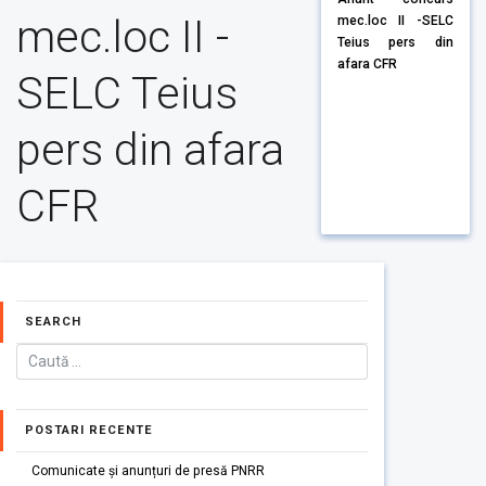
mec.loc II -
mec.loc II -SELC
Teius pers din
afara CFR
SELC Teius
pers din afara
CFR
SEARCH
POSTARI RECENTE
Comunicate și anunțuri de presă PNRR