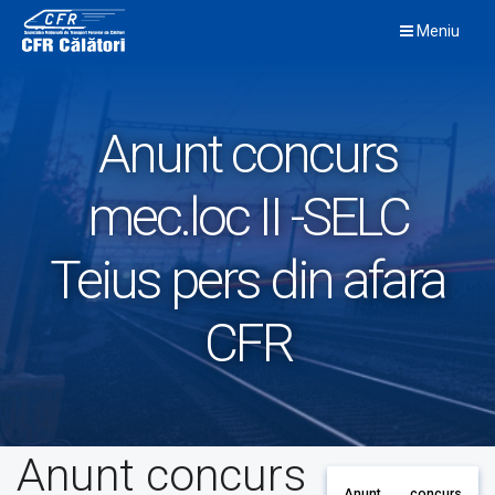
Skip
Meniu
to
content
Anunt concurs
mec.loc II -SELC
Teius pers din afara
CFR
Anunt concurs
Anunt concurs