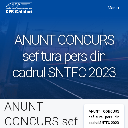
Skip
Meniu
to
content
ANUNT CONCURS
sef tura pers din
cadrul SNTFC 2023
ANUNT
ANUNT CONCURS
CONCURS sef
sef tura pers din
cadrul SNTFC 2023