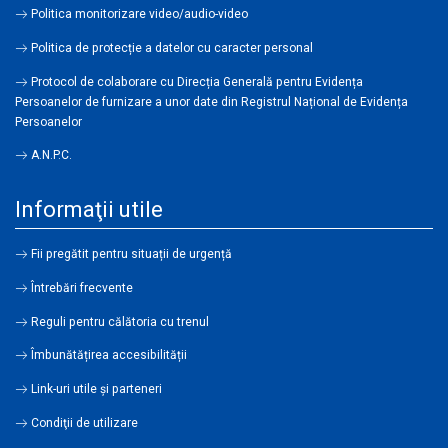
Politica monitorizare video/audio-video
Politica de protecție a datelor cu caracter personal
Protocol de colaborare cu Direcția Generală pentru Evidența
Persoanelor de furnizare a unor date din Registrul Național de Evidența
Persoanelor
A.N.P.C.
Informaţii utile
Fii pregătit pentru situații de urgență
Întrebări frecvente
Reguli pentru călătoria cu trenul
Îmbunătățirea accesibilității
Link-uri utile şi parteneri
Condiţii de utilizare