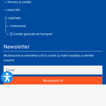
Termeni şi condiţii
Harta Site
Legislaţie
Contravenţii
Condiţii generale de transport
Newsletter
Abonează-te la newsletter și fii la curent cu toate noutățile și ofertele
noastre!
Instalează-ți aplicația CFR Călători și cumpără-ți biletul direct de pe telefon!