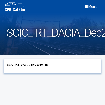
Skip
Meniu
to
content
SCIC_IRT_DACIA_Dec
SCIC_IRT_DACIA_Dec2016_EN