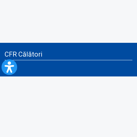
CFR Călători
Blog
Servicii pentru reclamă și publicitate
Politica de Confidenţialitate
Politica de Cookies
Politica monitorizare video/audio-video
Politica de protecție a datelor cu caracter personal
Protocol de colaborare cu Direcția Generală pentru Evidența
Persoanelor de furnizare a unor date din Registrul Național de Evidența