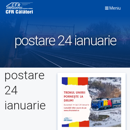
Skip
Meniu
to
content
postare 24 ianuarie
postare
24
ianuarie