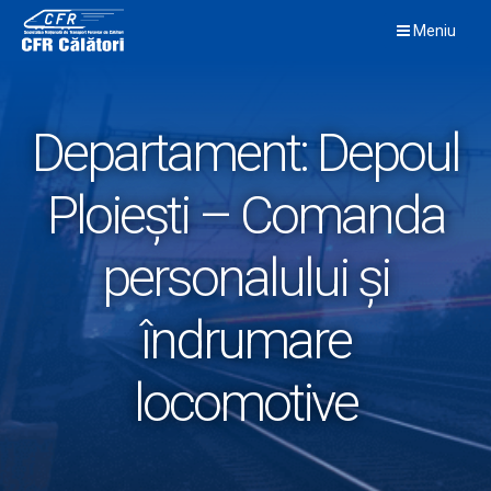
Skip
Meniu
to
content
Departament:
Depoul
Ploiești – Comanda
personalului și
îndrumare
locomotive