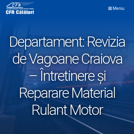
Skip
Meniu
to
content
Departament:
Revizia
de Vagoane Craiova
– Întretinere și
Reparare Material
Rulant Motor