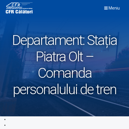
Skip
Meniu
to
content
Departament:
Stația
Piatra Olt –
Comanda
personalului de tren