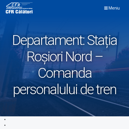
Skip
Meniu
to
content
Departament:
Stația
Roșiori Nord –
Comanda
personalului de tren