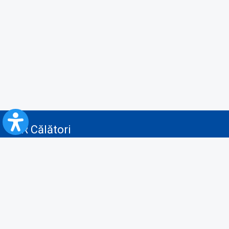
CFR Călători
Blog
Servicii pentru reclamă și publicitate
Politica de Confidenţialitate
Politica de Cookies
Politica monitorizare video/audio-video