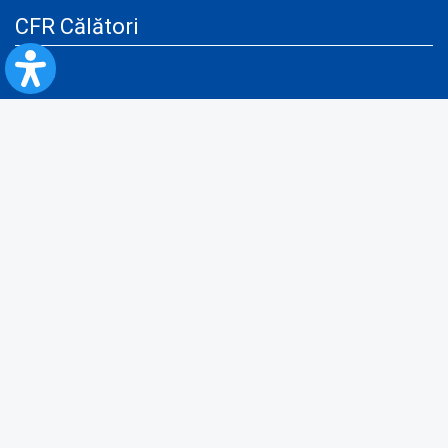
CFR Călători
Blog
Servicii pentru reclamă și publicitate
Politica de Confidenţialitate
Politica de Cookies
Politica monitorizare video/audio-video
Politica de protecție a datelor cu caracter personal
Protocol de colaborare cu Direcția Generală pentru Evidența
Persoanelor de furnizare a unor date din Registrul Național de Evidența
Persoanelor
A.N.P.C.
Informaţii utile
Fii pregătit pentru situații de urgență