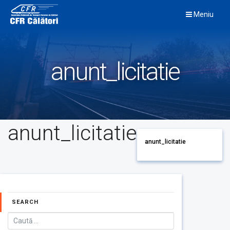
Skip
Meniu
to
content
anunt_licitatie
anunt_licitatie
anunt_licitatie
SEARCH