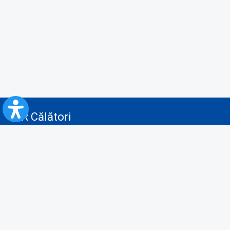
CFR Călători
Blog
Servicii pentru reclamă și publicitate
Politica de Confidenţialitate
Politica de Cookies
Politica monitorizare video/audio-video
Politica de protecție a datelor cu caracter personal