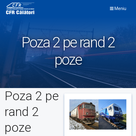
Skip
Meniu
to
content
Poza 2 pe rand 2
poze
Poza 2 pe
rand 2
poze