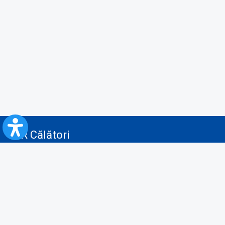
CFR Călători
Blog
Servicii pentru reclamă și publicitate
Politica de Confidenţialitate
Politica de Cookies