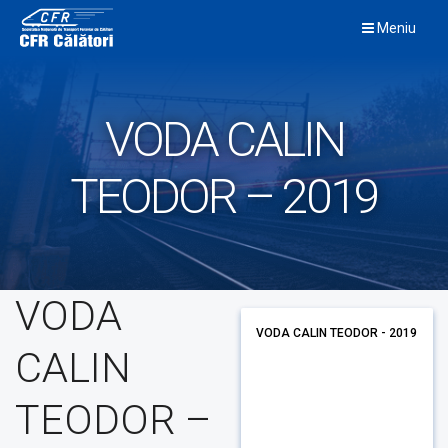
Skip
Meniu
to
content
VODA CALIN
TEODOR – 2019
VODA
VODA CALIN TEODOR - 2019
CALIN
TEODOR –