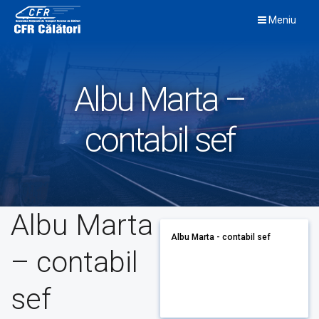
Skip
Meniu
to
content
Albu Marta –
contabil sef
Albu Marta
Albu Marta - contabil sef
– contabil
sef