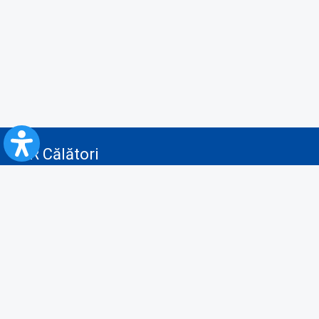
CFR Călători
Blog
Servicii pentru reclamă și publicitate
Politica de Confidenţialitate
Politica de Cookies
Politica monitorizare video/audio-video
Politica de protecție a datelor cu caracter personal