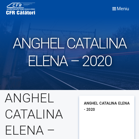
Skip
Meniu
to
content
ANGHEL CATALINA
ELENA – 2020
ANGHEL
ANGHEL CATALINA ELENA
CATALINA
- 2020
ELENA –