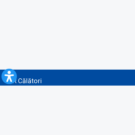
CFR Călători
Blog
Servicii pentru reclamă și publicitate
Politica de Confidenţialitate
Politica de Cookies