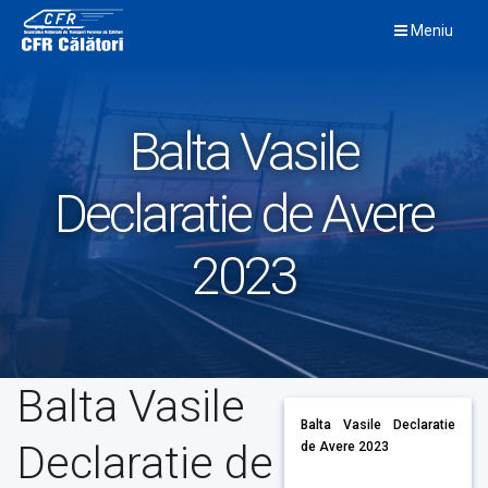
Skip
Meniu
to
content
Balta Vasile
Declaratie de Avere
2023
Balta Vasile
Balta Vasile Declaratie
Declaratie de
de Avere 2023