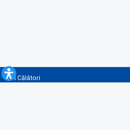
CFR Călători
Blog
Servicii pentru reclamă și publicitate
Politica de Confidenţialitate
Politica de Cookies