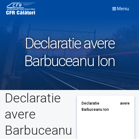
Skip
Meniu
to
content
Declaratie avere
Barbuceanu Ion
Declaratie
Declaratie avere
avere
Barbuceanu Ion
Barbuceanu