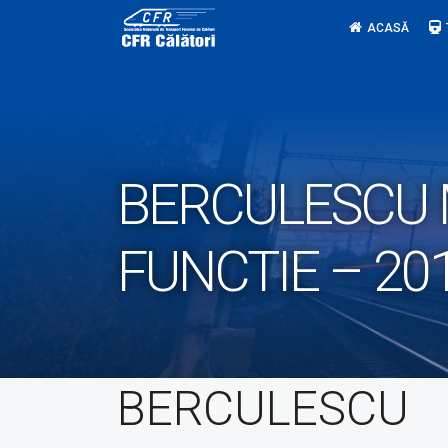
Skip
ACASĂ
to
content
BERCULESCU M
FUNCTIE – 20
BERCULESCU