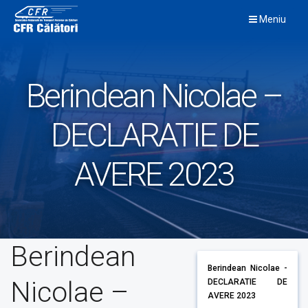
Skip
Meniu
to
content
Berindean Nicolae –
DECLARATIE DE
AVERE 2023
Berindean
Berindean Nicolae -
Nicolae –
DECLARATIE DE
AVERE 2023