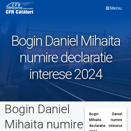
Skip
Meniu
to
content
Bogin Daniel Mihaita
numire declaratie
interese 2024
Bogin Daniel
Bogin Daniel
Mihaita numire
Mihaita numire
declaratie interese