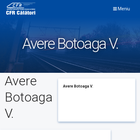
Skip
Meniu
to
content
Avere Botoaga V.
Avere
Avere Botoaga V.
Botoaga
V.