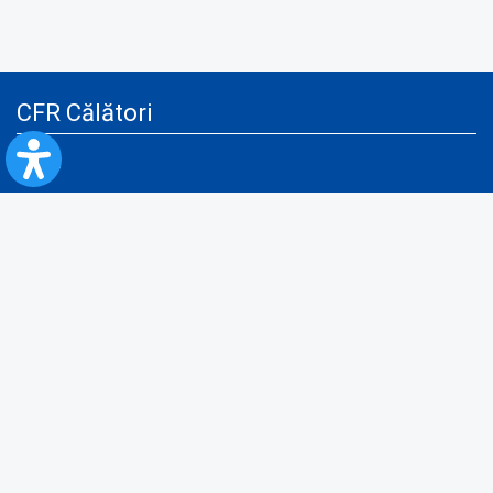
CFR Călători
Blog
Servicii pentru reclamă și publicitate
Politica de Confidenţialitate
Politica de Cookies
Politica monitorizare video/audio-video
Politica de protecție a datelor cu caracter personal
Protocol de colaborare cu Direcția Generală pentru Evidența
Persoanelor de furnizare a unor date din Registrul Național de Evidența
Persoanelor
A.N.P.C.