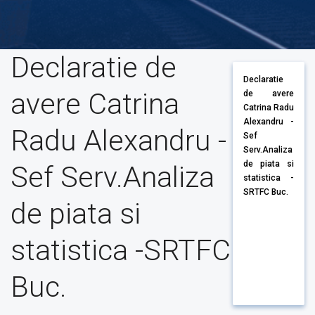
Declaratie de
Declaratie
avere Catrina
de avere
Catrina Radu
Alexandru -
Radu Alexandru -
Sef
Serv.Analiza
de piata si
Sef Serv.Analiza
statistica -
SRTFC Buc.
de piata si
statistica -SRTFC
Buc.