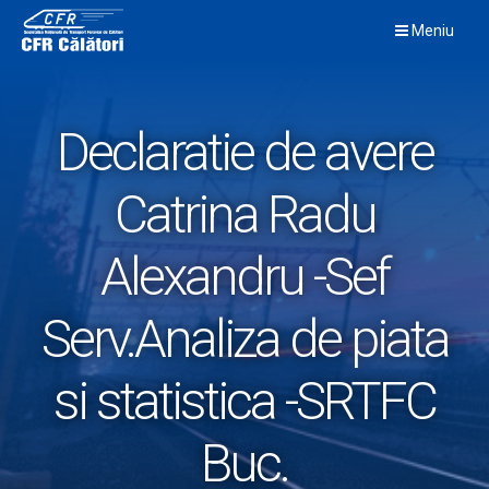
Skip
Meniu
to
content
Declaratie de avere
Catrina Radu
Alexandru -Sef
Serv.Analiza de piata
si statistica -SRTFC
Buc.