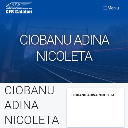
Skip
Meniu
to
content
CIOBANU ADINA
NICOLETA
CIOBANU
CIOBANU ADINA NICOLETA
ADINA
NICOLETA