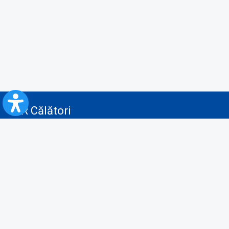
CFR Călători
Blog
Servicii pentru reclamă și publicitate
Politica de Confidenţialitate
Politica de Cookies
Politica monitorizare video/audio-video
Politica de protecție a datelor cu caracter personal