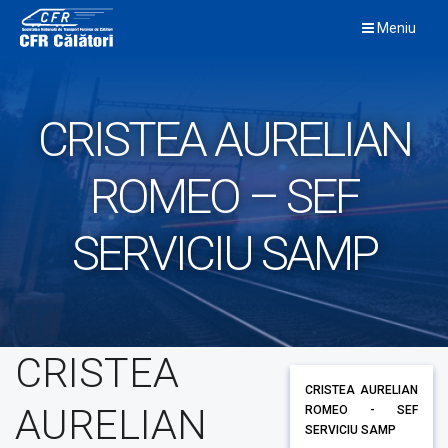
Skip
Meniu
to
content
CRISTEA AURELIAN
ROMEO – SEF
SERVICIU SAMP
CRISTEA
CRISTEA AURELIAN
AURELIAN
ROMEO - SEF
SERVICIU SAMP