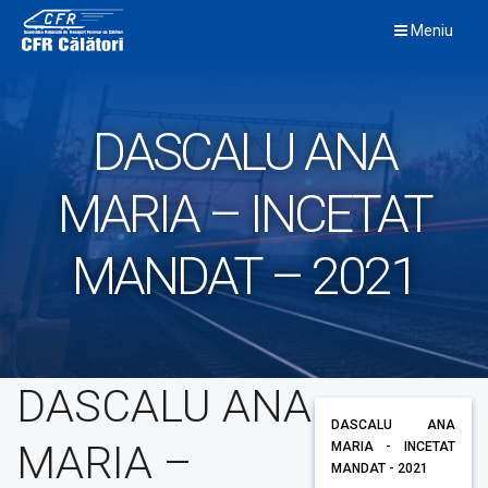
Skip
Meniu
to
content
DASCALU ANA
MARIA – INCETAT
MANDAT – 2021
DASCALU ANA
DASCALU ANA
MARIA –
MARIA - INCETAT
MANDAT - 2021