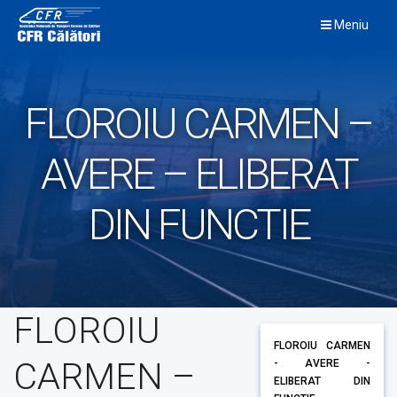
Skip
Meniu
to
content
FLOROIU CARMEN –
AVERE – ELIBERAT
DIN FUNCTIE
FLOROIU
FLOROIU CARMEN
CARMEN –
- AVERE -
ELIBERAT DIN