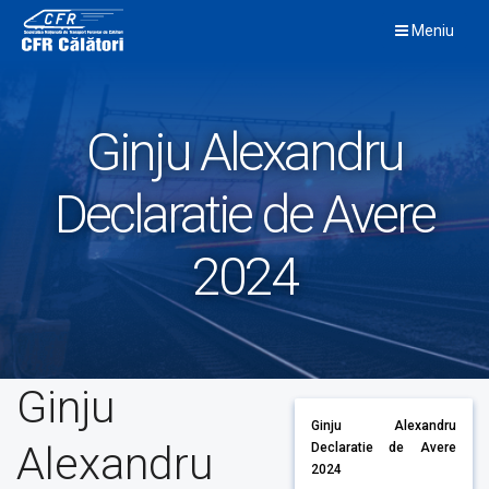
Skip
Meniu
to
content
Ginju Alexandru
Declaratie de Avere
2024
Ginju
Ginju Alexandru
Alexandru
Declaratie de Avere
2024