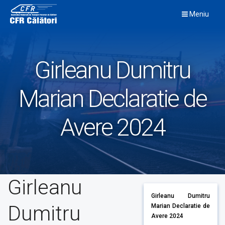
Skip
Meniu
to
content
Girleanu Dumitru
Marian Declaratie de
Avere 2024
Girleanu
Girleanu Dumitru
Dumitru
Marian Declaratie de
Avere 2024