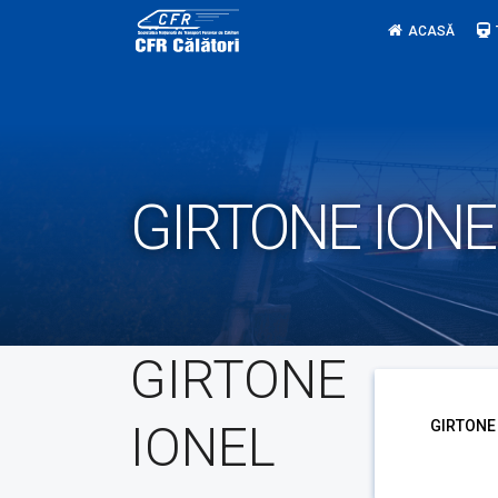
Skip
ACASĂ
to
content
GIRTONE IONE
GIRTONE
IONEL
GIRTONE