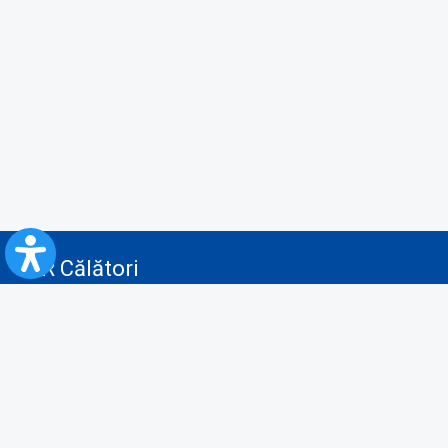
CFR Călători
Blog
Servicii pentru reclamă și publicitate
Politica de Confidenţialitate
Politica de Cookies