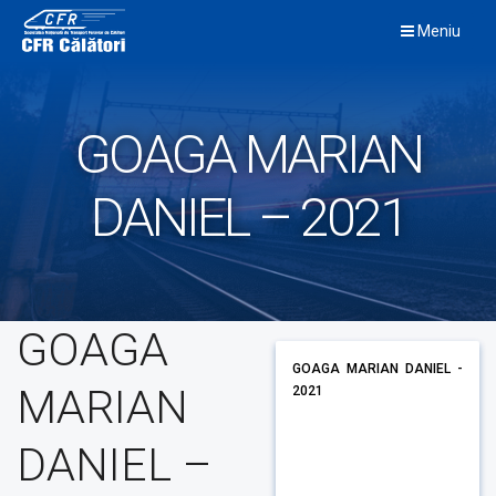
Skip
Meniu
to
content
GOAGA MARIAN
DANIEL – 2021
GOAGA
GOAGA MARIAN DANIEL -
MARIAN
2021
DANIEL –