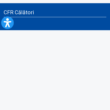
CFR Călători
Blog
Servicii pentru reclamă și publicitate
Politica de Confidenţialitate
Politica de Cookies
Politica monitorizare video/audio-video
Politica de protecție a datelor cu caracter personal
Protocol de colaborare cu Direcția Generală pentru Evidența
Persoanelor de furnizare a unor date din Registrul Național de Evidența
Persoanelor
A.N.P.C.
Informaţii utile