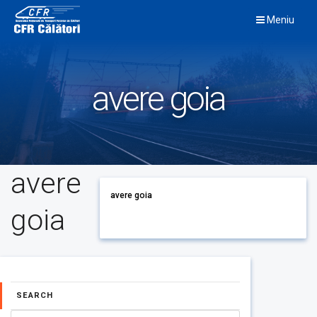
Skip
Meniu
to
content
avere goia
avere
avere goia
goia
SEARCH