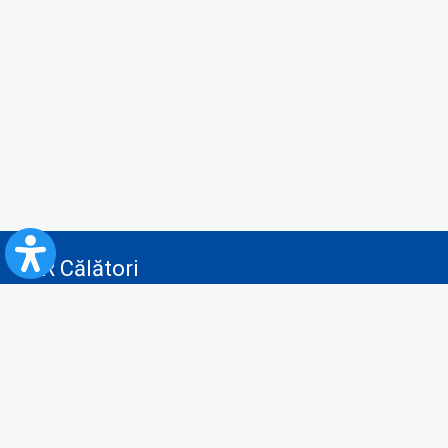
CFR Călători
Blog
Servicii pentru reclamă și publicitate
Politica de Confidenţialitate
Politica de Cookies