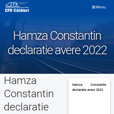
Skip
Meniu
to
content
Hamza Constantin
declaratie avere 2022
Hamza
Hamza Constantin
Constantin
declaratie avere 2022
declaratie