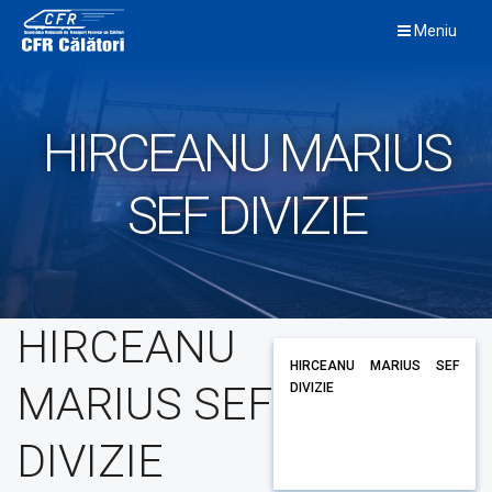
Skip
Meniu
to
content
HIRCEANU MARIUS
SEF DIVIZIE
HIRCEANU
HIRCEANU MARIUS SEF
MARIUS SEF
DIVIZIE
DIVIZIE