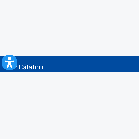
CFR Călători
Blog
Servicii pentru reclamă și publicitate
Politica de Confidenţialitate
Politica de Cookies
Politica monitorizare video/audio-video
Politica de protecție a datelor cu caracter personal