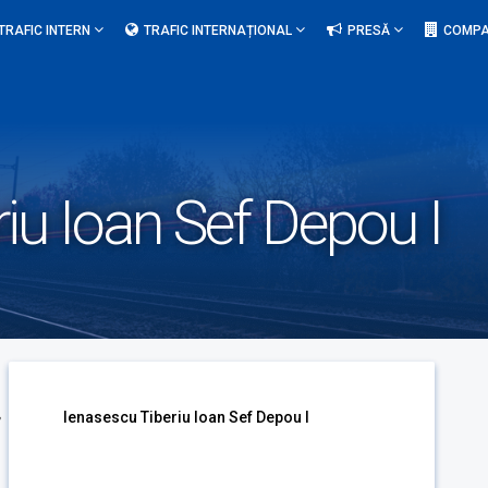
TRAFIC INTERN
TRAFIC INTERNAȚIONAL
PRESĂ
COMPA
iu Ioan Sef Depou I
Ienasescu Tiberiu Ioan Sef Depou I