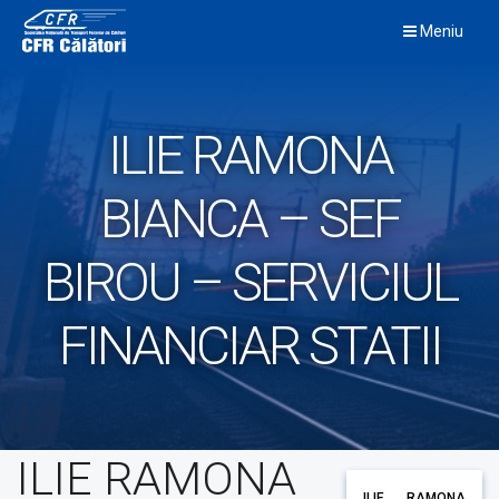
Skip
Meniu
to
content
ILIE RAMONA
BIANCA – SEF
BIROU – SERVICIUL
FINANCIAR STATII
ILIE RAMONA
ILIE RAMONA