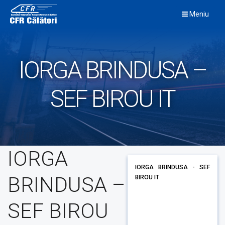
Skip
Meniu
to
content
IORGA BRINDUSA –
SEF BIROU IT
IORGA
IORGA BRINDUSA - SEF
BRINDUSA –
BIROU IT
SEF BIROU