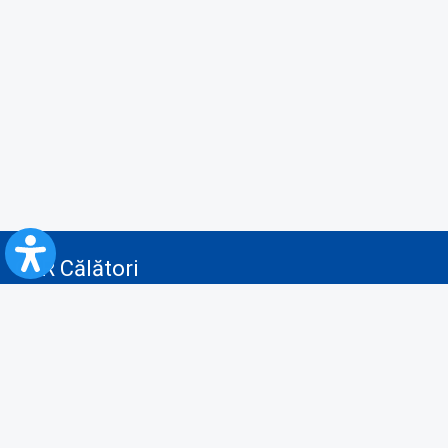
CFR Călători
Blog
Servicii pentru reclamă și publicitate
Politica de Confidenţialitate
Politica de Cookies