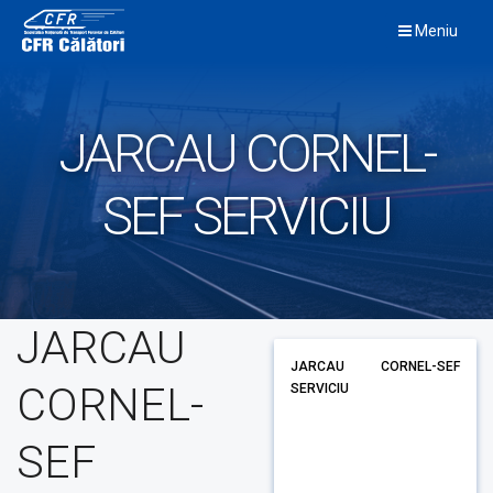
Skip
Meniu
to
content
JARCAU CORNEL-
SEF SERVICIU
JARCAU
JARCAU CORNEL-SEF
CORNEL-
SERVICIU
SEF