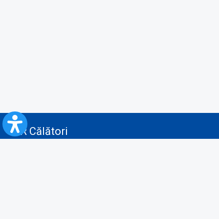
CFR Călători
Blog
Servicii pentru reclamă și publicitate
Politica de Confidenţialitate
Politica de Cookies