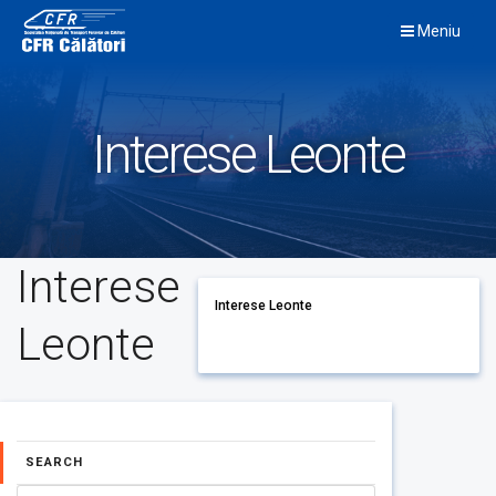
Skip
Meniu
to
content
Interese Leonte
Interese
Interese Leonte
Leonte
SEARCH