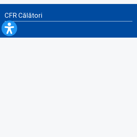
CFR Călători
Blog
Servicii pentru reclamă și publicitate
Politica de Confidenţialitate
Politica de Cookies
Politica monitorizare video/audio-video
Politica de protecție a datelor cu caracter personal
Protocol de colaborare cu Direcția Generală pentru Evidența
Persoanelor de furnizare a unor date din Registrul Național de Evidența
Persoanelor
A.N.P.C.
Informaţii utile