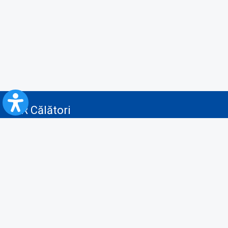
CFR Călători
Blog
Servicii pentru reclamă și publicitate
Politica de Confidenţialitate
Politica de Cookies
Politica monitorizare video/audio-video
Politica de protecție a datelor cu caracter personal