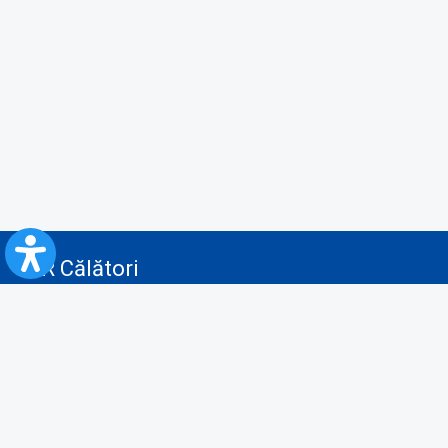
CFR Călători
Blog
Servicii pentru reclamă și publicitate
Politica de Confidenţialitate
Politica de Cookies