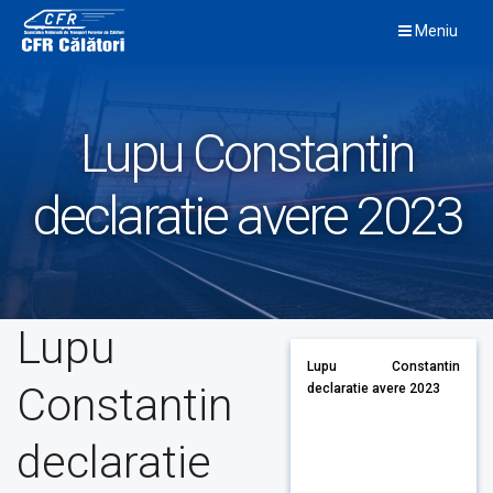
Skip
Meniu
to
content
Lupu Constantin
declaratie avere 2023
Lupu
Lupu Constantin
Constantin
declaratie avere 2023
declaratie