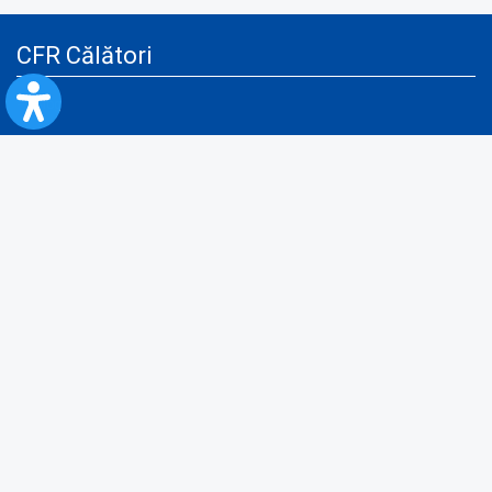
CFR Călători
Blog
Servicii pentru reclamă și publicitate
Politica de Confidenţialitate
Politica de Cookies
Politica monitorizare video/audio-video
Politica de protecție a datelor cu caracter personal
Protocol de colaborare cu Direcția Generală pentru Evidența
Persoanelor de furnizare a unor date din Registrul Național de Evidența
Persoanelor
A.N.P.C.
Informaţii utile