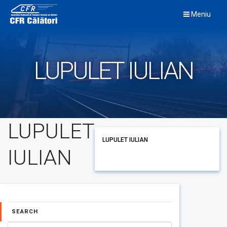
Skip
Meniu
to
content
LUPULET IULIAN
LUPULET
LUPULET IULIAN
IULIAN
SEARCH